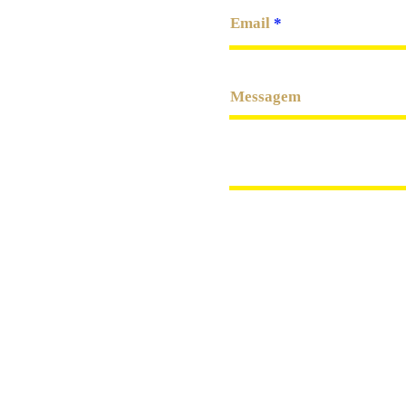
 BA | CEP: 41020-
Email
Messagem
s@hotmail.com