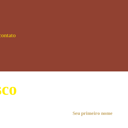
contato
sco
Seu primeiro nome
rancisco Nº19 -