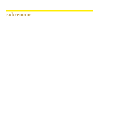
sobrenome
Email
Messagem
Enviar