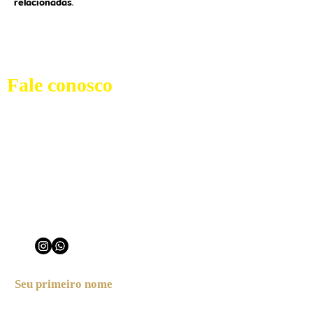
relacionadas.
Fale conosco
Rua Cruzeiro de São Francisco Nº19 -
Pelourinho Salvador - BA | CEP:
41020-280
(71) 98848-8017
yalodecabelosnaturais@hotmail.com
Seu primeiro nome